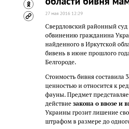
области бивня ма
27 мая 2016 12:29
Свердловский районный суд 
обвинению гражданина Укра
найденного в Иркутской обла
бивень в июне прошлого года
Белгороде.
Стоимость бивня составила 3
ценностью и относится к ре
фауны. Предмет представляет
действие
закона о ввозе и 
Украины грозит лишение своб
штрафом в размере до одног