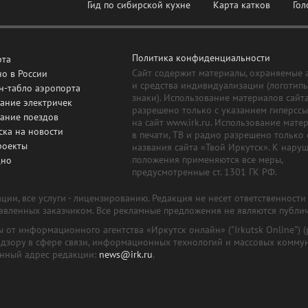
Гид по сибирской кухне
Карта катков
Гол
Политика конфиденциальности
рта
Сайт содержит материалы, охраняемые 
о в России
и средства индивидуализации (логотип
н-табло аэропорта
знаки). Использование материалов сайт
ание электричек
разрешено только с указанием гиперсс
сание поездов
на сайт www.irk.ru. Использование мате
ска на новости
в печати, ТВ и радио разрешено только 
роекты
названия сайта «Твой Иркутск». К нару
положения применяются все меры,
дно
предусмотренные ст. 1301 ГК РФ.
ии, все услуги - лицензированию. Редакция не несет ответственност
тавленных заказчиком. Все рекламные предложения не являются публи
лы от информационного агентства «Иркутск онлайн» ("Irkutsk Online
надзору в сфере связи, информационных технологий и массовых комму
онный адрес редакции:
news@irk.ru
.