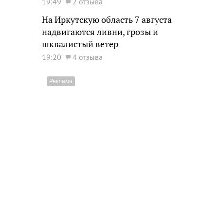
19:49
2 отзыва
На Иркутскую область 7 августа
надвигаются ливни, грозы и
шквалистый ветер
19:20
4 отзыва