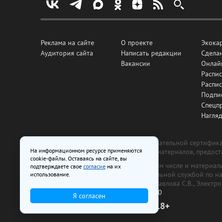
Реклама на сайте
О проекте
Экока
Аудитория сайта
Написать редакции
Сделан
Вакансии
Онлай
Распис
Распи
Подпи
Спецп
Нагля
Все рекламные товары подлежат обязательной сертификац
На информационном ресурсе применяются
изготовлена и размещена на основе материалов, предос
cookie-файлы. Оставаясь на сайте, вы
На сайте www.irk.ru размещаются в том числе и материа
подтверждаете свое
согласие
на их
от 29 октября 2018 г., выдан Федеральной службой по 
использование.
ООО «Ирк.ру». Главный редактор — Павлова С.В., Электр
Телефон редакции:
+7 (3952) 48-88-50
Я согласен
18+
© 2003–2026 IRK.ru Твой Иркутск