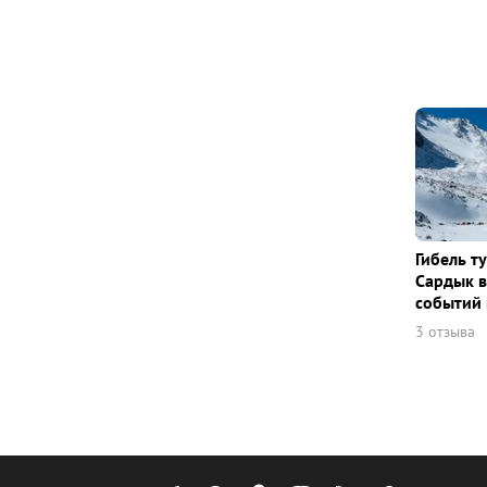
Гибель т
Сардык в
событий 
3 отзыва