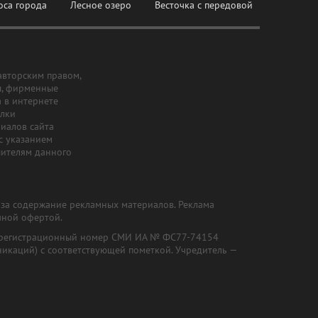
оса города
Лесное озеро
Весточка с передовой
авторским правом,
ы, фирменные
а в интернете
ылки
риалов сайта
с указанием
шителям данного
и за содержание рекламных материалов. Реклама
чной офертой.
") (регистрационный номер СМИ ИА № ФС77-74154
никаций) с соответствующей пометкой. Учредитель —