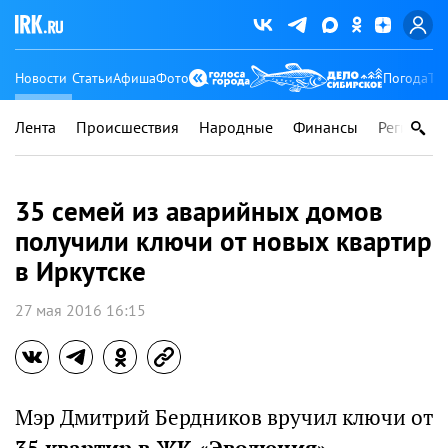
Новости
Статьи
Афиша
Фото
Погода
Ту
Лента
Происшествия
Народные
Финансы
Регионы
35 семей из аварийных домов
получили ключи от новых квартир
в Иркутске
27 мая 2016 16:15
Мэр Дмитрий Бердников вручил ключи от