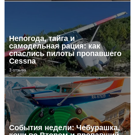
Непогода, тайга и
самодельная рация: как
спаслись пилоты пропавшего
Cessna
3 отзыва
События недели: Чебурашка,
кони во Втором и пропавший