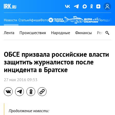
Новости
Статьи
Афиша
Фото
Погода
Ту
Лента
Происшествия
Народные
Финансы
Регионы
ОБСЕ призвала российские власти
защитить журналистов после
инцидента в Братске
27 мая 2016 09:53
Продолжение новости: