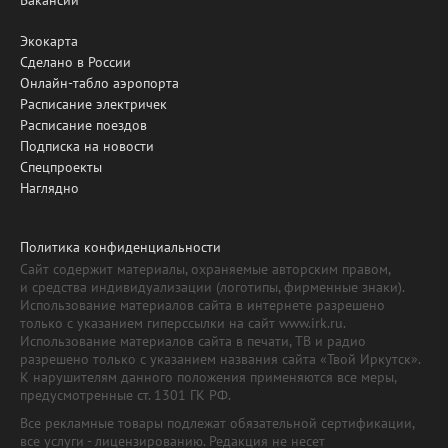
Экокарта
Сделано в России
Онлайн-табло аэропорта
Расписание электричек
Расписание поездов
Подписка на новости
Спецпроекты
Наглядно
Политика конфиденциальности
Сайт содержит материалы, охраняемые авторским правом,
и средства индивидуализации (логотипы, фирменные знаки).
Использование материалов сайта в интернете разрешено
только с указанием гиперссылки на сайт www.irk.ru.
Использование материалов сайта в печати, ТВ и радио
разрешено только с указанием названия сайта «Твой Иркутск».
К нарушителям данного положения применяются все меры,
предусмотренные ст. 1301 ГК РФ.
Все рекламные товары подлежат обязательной сертификации,
все услуги - лицензированию. Редакция не несет