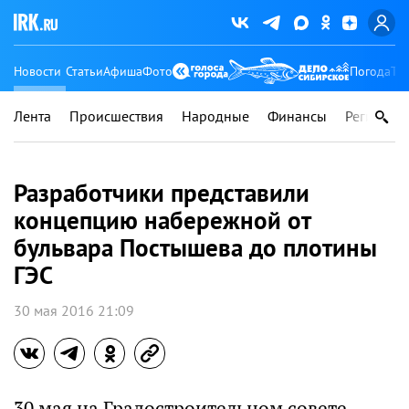
Новости
Статьи
Афиша
Фото
Погода
Ту
Лента
Происшествия
Народные
Финансы
Регионы
Разработчики представили
концепцию набережной от
бульвара Постышева до плотины
ГЭС
30 мая 2016 21:09
30 мая на Градостроительном совете