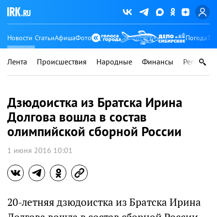
Новости
Статьи
Афиша
Фото
Погода
Ту
Лента
Происшествия
Народные
Финансы
Регионы
Дзюдоистка из Братска Ирина
Долгова вошла в состав
олимпийской сборной России
1 июня 2016 10:01
20-летняя дзюдоистка из Братска Ирина