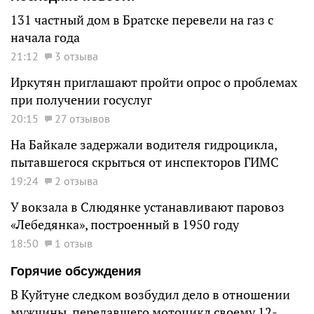
131 частный дом в Братске перевели на газ с
начала года
21:12
3 отзыва
Иркутян приглашают пройти опрос о проблемах
при получении госуслуг
20:15
27 отзывов
На Байкале задержали водителя гидроцикла,
пытавшегося скрыться от инспекторов ГИМС
19:24
2 отзыва
У вокзала в Слюдянке устанавливают паровоз
«Лебедянка», построенный в 1950 году
18:50
1 отзыв
Горячие обсуждения
В Куйтуне следком возбудил дело в отношении
мужчины, передавшего мотоцикл своему 12-