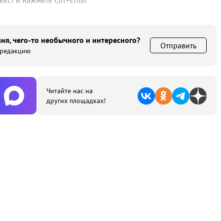
текст и нажмите
Ctrl
+
Enter
ия, чего-то необычного и интересного?
Отправить
 редакцию
Читайте нас на
других площадках!