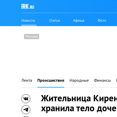
Новости
Статьи
Афиша
Фото
Лента
Происшествия
Народные
Финансы
Жительница Кирен
хранила тело доче