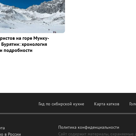
уристов на горе Мунку-
 Бурятии: хронология
и подробности
Гид по сибирской кухне
Карта катков
Гол
Политика конфиденциальности
рта
Сайт содержит материалы, охраняемые 
о в России