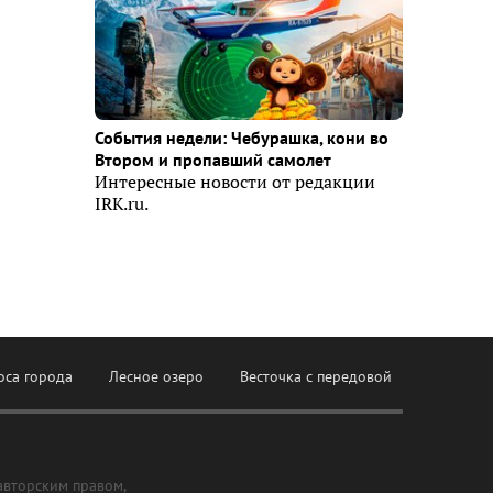
События недели: Чебурашка, кони во
Втором и пропавший самолет
Интересные новости от редакции
IRK.ru.
оса города
Лесное озеро
Весточка с передовой
авторским правом,