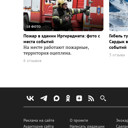
18 ФОТО
Пожар в здании Иргиредмета: фото с
Гибель т
места событий
Сардык в
На месте работают пожарные,
событий 
территория оцеплена.
3 отзыва
6 отзывов
Реклама на сайте
О проекте
Экока
Аудитория сайта
Написать редакции
Сделан