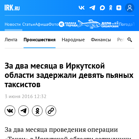
Новости
Статьи
Афиша
Фото
Погода
Ту
Лента
Происшествия
Народные
Финансы
Регионы
За два месяца в Иркутской
области задержали девять пьяных
таксистов
3 июня 2016 12:32
За два месяца проведения операции