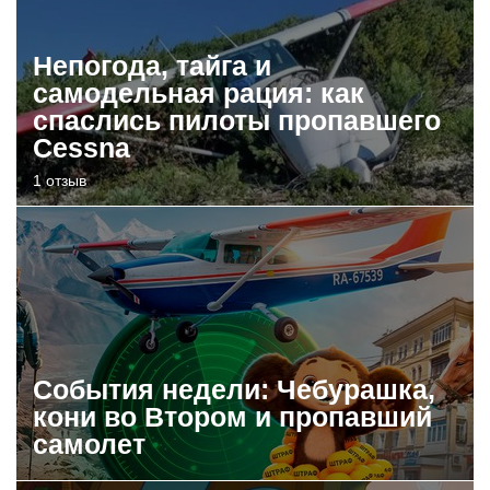
Непогода, тайга и
самодельная рация: как
спаслись пилоты пропавшего
Cessna
1 отзыв
События недели: Чебурашка,
кони во Втором и пропавший
самолет