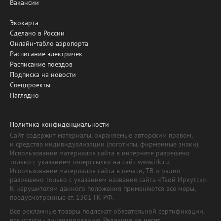
Вакансии
Экокарта
Сделано в России
Онлайн-табло аэропорта
Расписание электричек
Расписание поездов
Подписка на новости
Спецпроекты
Наглядно
Политика конфиденциальности
Сайт содержит материалы, охраняемые авторским правом,
и средства индивидуализации (логотипы, фирменные знаки).
Использование материалов сайта в интернете разрешено
только с указанием гиперссылки на сайт www.irk.ru.
Использование материалов сайта в печати, ТВ и радио
разрешено только с указанием названия сайта «Твой Иркутск».
К нарушителям данного положения применяются все меры,
предусмотренные ст. 1301 ГК РФ.
Все рекламные товары подлежат обязательной сертификации,
все услуги - лицензированию. Редакция не несет