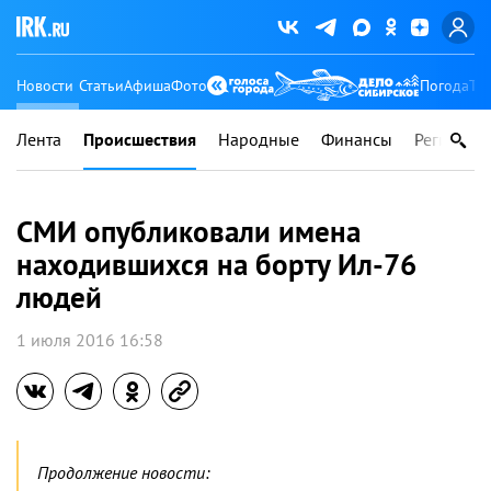
Новости
Статьи
Афиша
Фото
Погода
Ту
Лента
Происшествия
Народные
Финансы
Регионы
СМИ опубликовали имена
находившихся на борту Ил-76
людей
1 июля 2016 16:58
Продолжение новости: