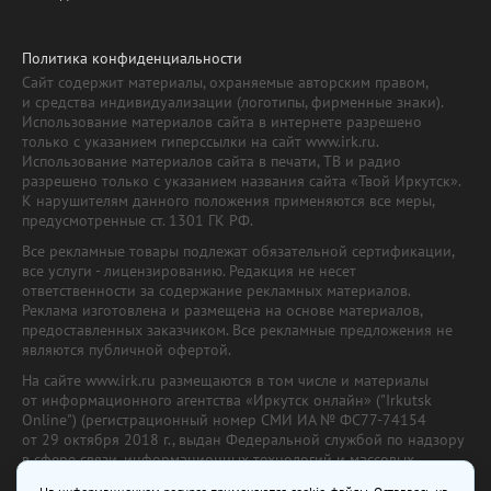
Политика конфиденциальности
Сайт содержит материалы, охраняемые авторским правом,
и средства индивидуализации (логотипы, фирменные знаки).
Использование материалов сайта в интернете разрешено
только с указанием гиперссылки на сайт www.irk.ru.
Использование материалов сайта в печати, ТВ и радио
разрешено только с указанием названия сайта «Твой Иркутск».
К нарушителям данного положения применяются все меры,
предусмотренные ст. 1301 ГК РФ.
Все рекламные товары подлежат обязательной сертификации,
все услуги - лицензированию. Редакция не несет
ответственности за содержание рекламных материалов.
Реклама изготовлена и размещена на основе материалов,
предоставленных заказчиком. Все рекламные предложения не
являются публичной офертой.
На сайте www.irk.ru размещаются в том числе и материалы
от информационного агентства «Иркутск онлайн» ("Irkutsk
Online") (регистрационный номер СМИ ИА № ФС77-74154
от 29 октября 2018 г., выдан Федеральной службой по надзору
в сфере связи, информационных технологий и массовых
коммуникаций) с соответствующей пометкой. Учредитель —