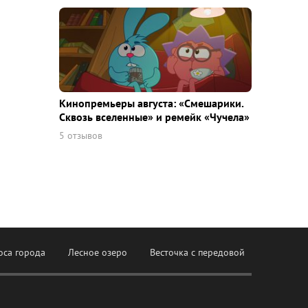
Кинопремьеры августа: «Смешарики.
Сквозь вселенные» и ремейк «Чучела»
5 отзывов
оса города
Лесное озеро
Весточка с передовой