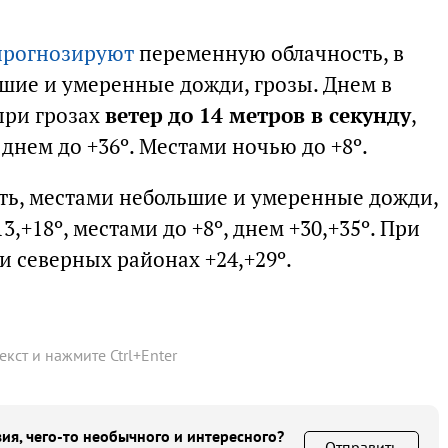
 прогнозируют
переменную облачность, в
шие и умеренные дожди, грозы. Днем в
при грозах
ветер до 14 метров в секунду
,
 днем до +36º. Местами ночью до +8º.
ть, местами небольшие и умеренные дожди,
,+18º, местами до +8º, днем +30,+35º. При
и северных районах +24,+29º.
текст и нажмите
Ctrl
+
Enter
ия, чего-то необычного и интересного?
Отправить