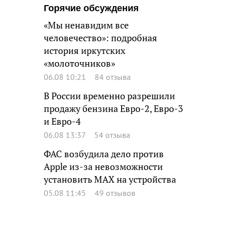
Горячие обсуждения
«Мы ненавидим все
человечество»: подробная
история иркутских
«молоточников»
06.08 10:21
84 отзыва
В России временно разрешили
продажу бензина Евро-2, Евро-3
и Евро-4
06.08 13:37
54 отзыва
ФАС возбудила дело против
Apple из-за невозможности
установить MAX на устройства
05.08 11:45
49 отзывов