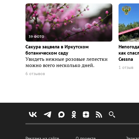
39 ФОТО
Сакура зацвела в Иркутском
Непогода
ботаническом саду
как спас
Увидеть нежные розовые лепестки
Cessna
можно всего несколько дней.
1 отзыв
6 отзывов
Реклама на сайте
О проекте
Экока