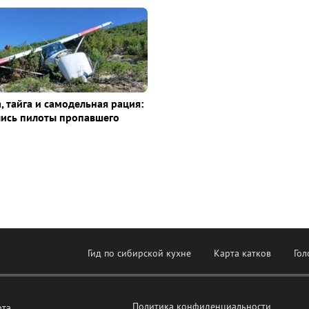
, тайга и самодельная рация:
лись пилоты пропавшего
Гид по сибирской кухне
Карта катков
Гол
Политика конфиденциальности
рта