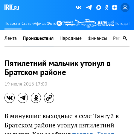
Новости
Статьи
Афиша
Фото
Погода
Ту
Лента
Происшествия
Народные
Финансы
Регионы
Пятилетний мальчик утонул в
Братском районе
19 июля 2016 17:00
В минувшие выходные в селе Тангуй в
Братском районе утонул пятилетний