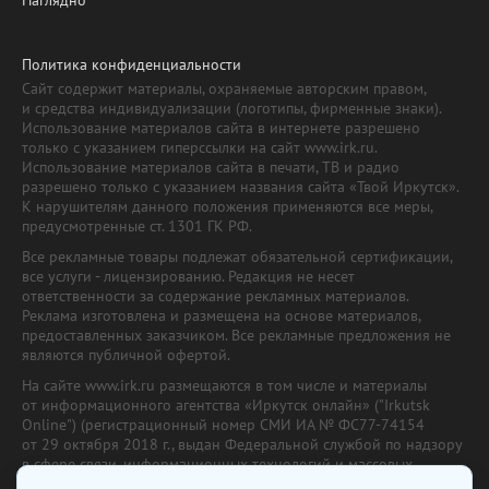
Политика конфиденциальности
Сайт содержит материалы, охраняемые авторским правом,
и средства индивидуализации (логотипы, фирменные знаки).
Использование материалов сайта в интернете разрешено
только с указанием гиперссылки на сайт www.irk.ru.
Использование материалов сайта в печати, ТВ и радио
разрешено только с указанием названия сайта «Твой Иркутск».
К нарушителям данного положения применяются все меры,
предусмотренные ст. 1301 ГК РФ.
Все рекламные товары подлежат обязательной сертификации,
все услуги - лицензированию. Редакция не несет
ответственности за содержание рекламных материалов.
Реклама изготовлена и размещена на основе материалов,
предоставленных заказчиком. Все рекламные предложения не
являются публичной офертой.
На сайте www.irk.ru размещаются в том числе и материалы
от информационного агентства «Иркутск онлайн» ("Irkutsk
Online") (регистрационный номер СМИ ИА № ФС77-74154
от 29 октября 2018 г., выдан Федеральной службой по надзору
в сфере связи, информационных технологий и массовых
коммуникаций) с соответствующей пометкой. Учредитель —