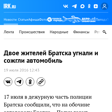
Новости
Статьи
Афиша
Фото
Погода
Ту
Лента
Происшествия
Народные
Финансы
Регионы
Двое жителей Братска угнали и
сожгли автомобиль
19 июля 2016 12:43
17 июля в дежурную часть полиции
Братска сообщили, что на обочине