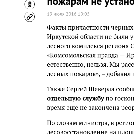
пожарам не устан
19 июля 2016 19:05
Факты причастности черных
Иркутской области не были 
лесного комплекса региона 
«Комсомольская правда — Ирк
естественно, нельзя. Мы ра
лесных пожаров», – добавил 
Также Сергей Шеверда сообщи
отдельную службу
по госкон
время еще не закончена рео
По словам министра, в реги
лесовосстановление на площа