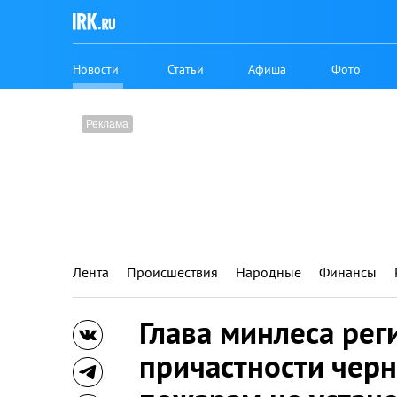
Новости
Статьи
Афиша
Фото
Лента
Происшествия
Народные
Финансы
Глава минлеса рег
причастности черн