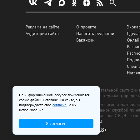
Реклама на сайте
О проекте
Экока
Аудитория сайта
Написать редакции
Сделан
Вакансии
Онлай
Распис
Распи
Подпи
Спецп
Нагля
Все рекламные товары подлежат обязательной сертификац
На информационном ресурсе применяются
изготовлена и размещена на основе материалов, предос
cookie-файлы. Оставаясь на сайте, вы
На сайте www.irk.ru размещаются в том числе и материа
подтверждаете свое
согласие
на их
от 29 октября 2018 г., выдан Федеральной службой по 
использование.
ООО «Ирк.ру». Главный редактор — Павлова С.В., Электр
Телефон редакции:
+7 (3952) 48-88-50
Я согласен
18+
© 2003–2026 IRK.ru Твой Иркутск