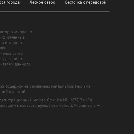
оса города
Лесное озеро
Весточка с передовой
авторским правом,
ы, фирменные
а в интернете
ылки
риалов сайта
с указанием
шителям данного
и за содержание рекламных материалов. Реклама
чной офертой.
") (регистрационный номер СМИ ИА № ФС77-74154
никаций) с соответствующей пометкой. Учредитель —