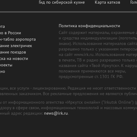
Гид по сибирской кухне
Карта катков
Гол
Политика конфиденциальности
рта
Сайт содержит материалы, охраняемые 
о в России
и средства индивидуализации (логотип
н-табло аэропорта
знаки). Использование материалов сайт
ание электричек
разрешено только с указанием гиперсс
сание поездов
на сайт www.irk.ru. Использование мате
ска на новости
в печати, ТВ и радио разрешено только 
роекты
названия сайта «Твой Иркутск». К нару
положения применяются все меры,
дно
предусмотренные ст. 1301 ГК РФ.
ии, все услуги - лицензированию. Редакция не несет ответственност
тавленных заказчиком. Все рекламные предложения не являются публи
лы от информационного агентства «Иркутск онлайн» ("Irkutsk Online
надзору в сфере связи, информационных технологий и массовых комму
онный адрес редакции:
news@irk.ru
.