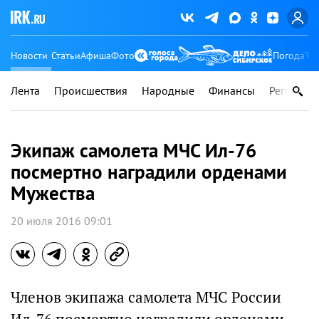
Новости
Статьи
Афиша
Фото
Погода
Ту
Лента
Происшествия
Народные
Финансы
Регионы
Экипаж самолета МЧС Ил-76
посмертно наградили орденами
Мужества
20 июля 2016 09:01
Членов экипажа самолета МЧС России