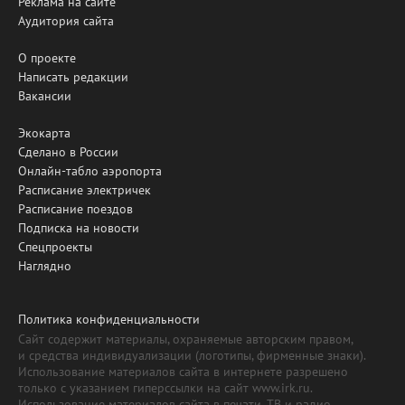
Реклама на сайте
Аудитория сайта
О проекте
Написать редакции
Вакансии
Экокарта
Сделано в России
Онлайн-табло аэропорта
Расписание электричек
Расписание поездов
Подписка на новости
Спецпроекты
Наглядно
Политика конфиденциальности
Сайт содержит материалы, охраняемые авторским правом,
и средства индивидуализации (логотипы, фирменные знаки).
Использование материалов сайта в интернете разрешено
только с указанием гиперссылки на сайт www.irk.ru.
Использование материалов сайта в печати, ТВ и радио