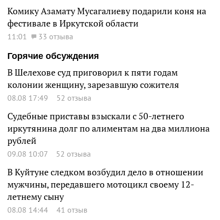
Комику Азамату Мусагалиеву подарили коня на
фестивале в Иркутской области
11:01
33 отзыва
Горячие обсуждения
В Шелехове суд приговорил к пяти годам
колонии женщину, зарезавшую сожителя
08.08 17:49
52 отзыва
Судебные приставы взыскали с 50-летнего
иркутянина долг по алиментам на два миллиона
рублей
09.08 10:07
52 отзыва
В Куйтуне следком возбудил дело в отношении
мужчины, передавшего мотоцикл своему 12-
летнему сыну
08.08 14:44
41 отзыв