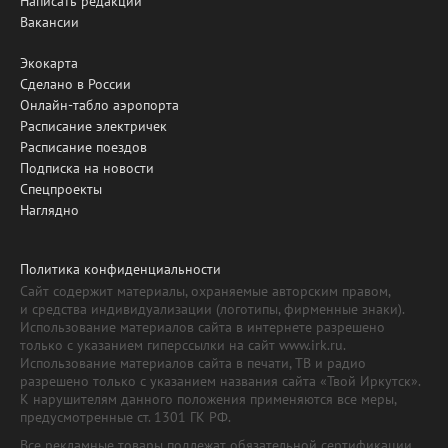
Написать редакции
Вакансии
Экокарта
Сделано в России
Онлайн-табло аэропорта
Расписание электричек
Расписание поездов
Подписка на новости
Спецпроекты
Наглядно
Политика конфиденциальности
Сайт содержит материалы, охраняемые авторским правом,
и средства индивидуализации (логотипы, фирменные знаки).
Использование материалов сайта в интернете разрешено
только с указанием гиперссылки на сайт www.irk.ru.
Использование материалов сайта в печати, ТВ и радио
разрешено только с указанием названия сайта «Твой Иркутск».
К нарушителям данного положения применяются все меры,
предусмотренные ст. 1301 ГК РФ.
Все рекламные товары подлежат обязательной сертификации,