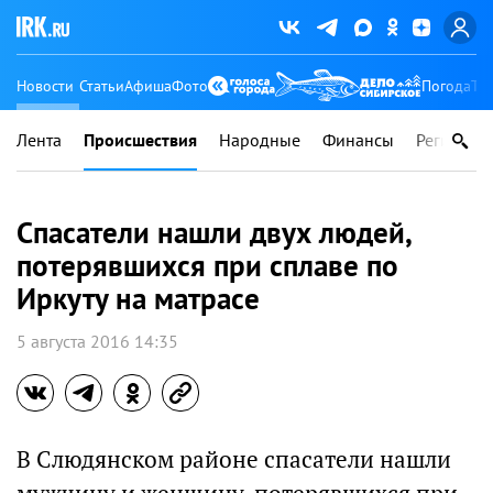
Новости
Статьи
Афиша
Фото
Погода
Ту
Лента
Происшествия
Народные
Финансы
Регионы
Спасатели нашли двух людей,
потерявшихся при сплаве по
Иркуту на матрасе
5 августа 2016 14:35
В Слюдянском районе спасатели нашли