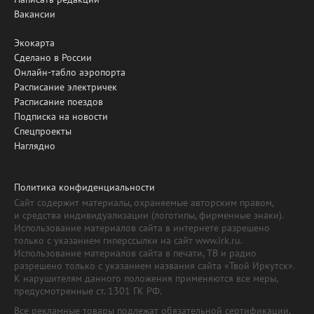
Вакансии
Экокарта
Сделано в России
Онлайн-табло аэропорта
Расписание электричек
Расписание поездов
Подписка на новости
Спецпроекты
Наглядно
Политика конфиденциальности
Сайт содержит материалы, охраняемые авторским правом,
и средства индивидуализации (логотипы, фирменные знаки).
Использование материалов сайта в интернете разрешено
только с указанием гиперссылки на сайт www.irk.ru.
Использование материалов сайта в печати, ТВ и радио
разрешено только с указанием названия сайта «Твой Иркутск».
К нарушителям данного положения применяются все меры,
предусмотренные ст. 1301 ГК РФ.
Все рекламные товары подлежат обязательной сертификации,