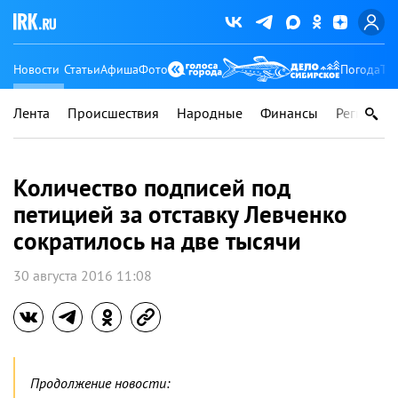
Новости
Статьи
Афиша
Фото
Погода
Ту
Лента
Происшествия
Народные
Финансы
Регионы
Количество подписей под
петицией за отставку Левченко
сократилось на две тысячи
30 августа 2016 11:08
Продолжение новости: