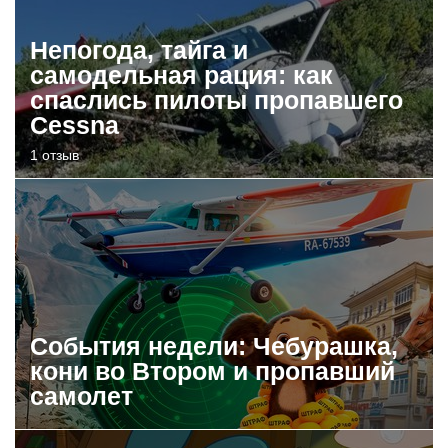
Непогода, тайга и
самодельная рация: как
спаслись пилоты пропавшего
Cessna
1 отзыв
События недели: Чебурашка,
кони во Втором и пропавший
самолет