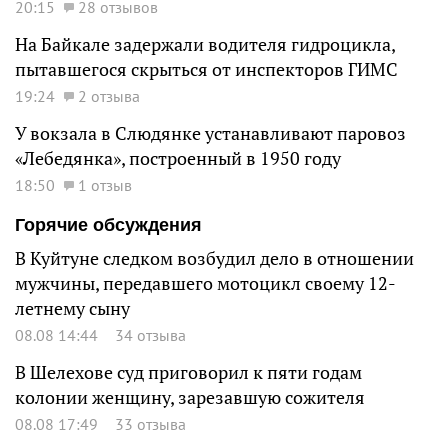
20:15
28 отзывов
На Байкале задержали водителя гидроцикла,
пытавшегося скрыться от инспекторов ГИМС
19:24
2 отзыва
У вокзала в Слюдянке устанавливают паровоз
«Лебедянка», построенный в 1950 году
18:50
1 отзыв
Горячие обсуждения
В Куйтуне следком возбудил дело в отношении
мужчины, передавшего мотоцикл своему 12-
летнему сыну
08.08 14:44
34 отзыва
В Шелехове суд приговорил к пяти годам
колонии женщину, зарезавшую сожителя
08.08 17:49
33 отзыва