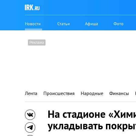
Новости
Статьи
Афиша
Фото
Лента
Происшествия
Народные
Финансы
На стадионе «Хими
укладывать покры