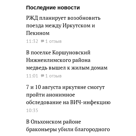
Последние новости
РЖД планирует возобновить
поезда между Иркутском и
Пекином
11:32
1 отзыв
В поселке Коршуновский
Нижнеилимского района
медведь вышел к жилым домам
11:01
1 отзыв
7 и 10 августа иркутяне смогут
пройти анонимное
обследование на ВИЧ-инфекцию
10:35
В Ольхонском районе
браконьеры убили благородного