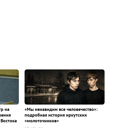
тр на
«Мы ненавидим все человечество»:
жения
подробная история иркутских
 Востока
«молоточников»