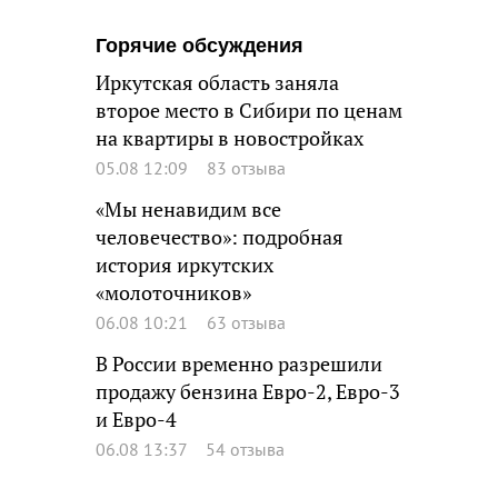
Горячие обсуждения
Иркутская область заняла
второе место в Сибири по ценам
на квартиры в новостройках
05.08 12:09
83 отзыва
«Мы ненавидим все
человечество»: подробная
история иркутских
«молоточников»
06.08 10:21
63 отзыва
В России временно разрешили
продажу бензина Евро-2, Евро-3
и Евро-4
06.08 13:37
54 отзыва