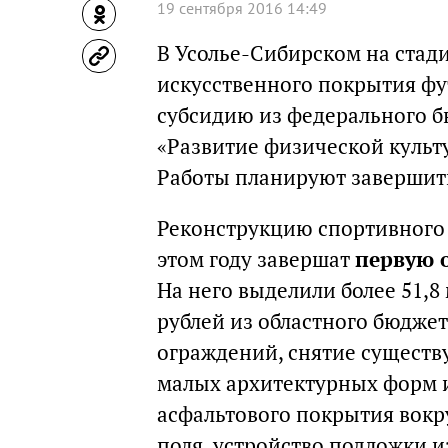
19 сентября 2016 14:49
В Усолье-Сибирском на стад
искусственного покрытия фу
субсидию из федерального 
«Развитие физической культу
Работы планируют завершить 
Реконструкцию спортивного 
этом году завершат
первую 
На него выделили более 51,8
рублей из областного бюджет
ограждений, снятие сущест
малых архитектурных форм 
асфальтового покрытия вокру
поля, устройство подложки и