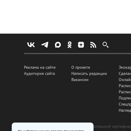
Реклама на сайте
О проекте
Экока
Аудитория сайта
Написать редакции
Сделан
Вакансии
Онлай
Распис
Распи
Подпи
Спецп
Нагля
Все рекламные товары подлежат обязательной сертификац
На информационном ресурсе применяются