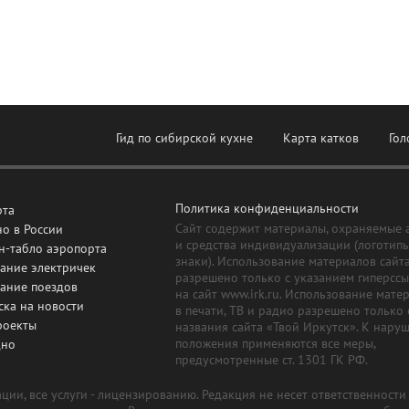
Гид по сибирской кухне
Карта катков
Гол
Политика конфиденциальности
рта
Сайт содержит материалы, охраняемые 
о в России
и средства индивидуализации (логотип
н-табло аэропорта
знаки). Использование материалов сайт
ание электричек
разрешено только с указанием гиперсс
сание поездов
на сайт www.irk.ru. Использование мате
ска на новости
в печати, ТВ и радио разрешено только 
роекты
названия сайта «Твой Иркутск». К нару
положения применяются все меры,
дно
предусмотренные ст. 1301 ГК РФ.
ии, все услуги - лицензированию. Редакция не несет ответственност