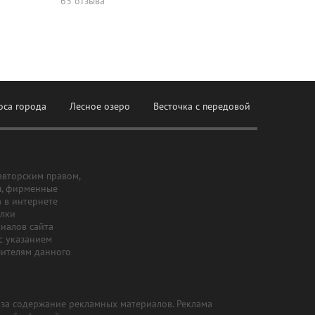
63 отзыва
оса города
Лесное озеро
Весточка с передовой
авторским правом,
ы, фирменные
а в интернете
ылки
риалов сайта
с указанием
шителям данного
и за содержание рекламных материалов. Реклама