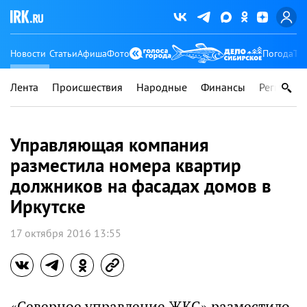
Новости
Статьи
Афиша
Фото
Погода
Ту
Лента
Происшествия
Народные
Финансы
Регионы
Управляющая компания
разместила номера квартир
должников на фасадах домов в
Иркутске
17 октября 2016 13:55
«Северное управление ЖКС» разместило