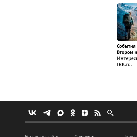
События 
Втором 
Интерес
IRK.ru.
Реклама на сайте
О проекте
Экока