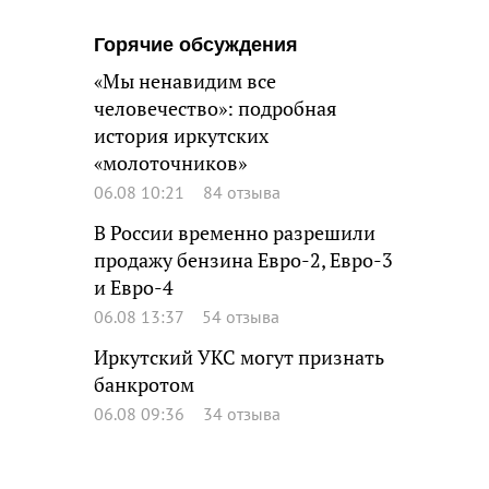
Горячие обсуждения
«Мы ненавидим все
человечество»: подробная
история иркутских
«молоточников»
06.08 10:21
84 отзыва
В России временно разрешили
продажу бензина Евро-2, Евро-3
и Евро-4
06.08 13:37
54 отзыва
Иркутский УКС могут признать
банкротом
06.08 09:36
34 отзыва