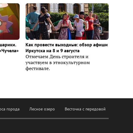
шарики.
Как провести выходные: обзор афиши
«Чучела»
Иркутска на 8 и 9 августа
Отмечаем День строителя и
участвуем в этнокультурном
фестивале.
оса города
Лесное озеро
Весточка с передовой