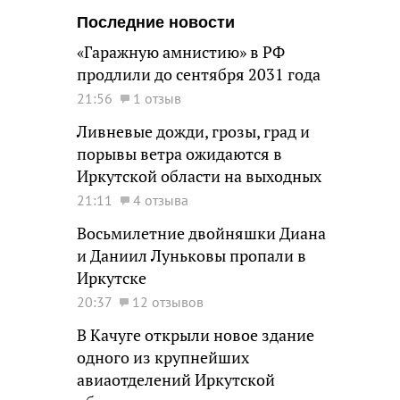
Последние новости
«Гаражную амнистию» в РФ
продлили до сентября 2031 года
21:56
1 отзыв
Ливневые дожди, грозы, град и
порывы ветра ожидаются в
Иркутской области на выходных
21:11
4 отзыва
Восьмилетние двойняшки Диана
и Даниил Луньковы пропали в
Иркутске
20:37
12 отзывов
В Качуге открыли новое здание
одного из крупнейших
авиаотделений Иркутской