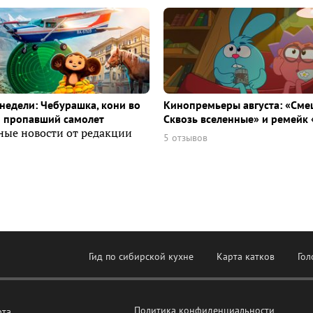
недели: Чебурашка, кони во
Кинопремьеры августа: «Сме
и пропавший самолет
Сквозь вселенные» и ремейк 
ные новости от редакции
5 отзывов
Гид по сибирской кухне
Карта катков
Гол
Политика конфиденциальности
рта