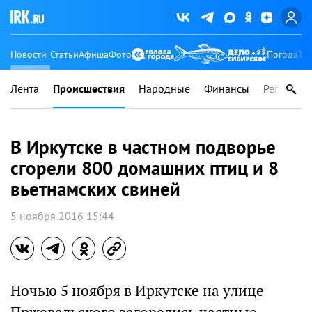
Новости
Статьи
Афиша
Фото
Погода
Ту
Лента
Происшествия
Народные
Финансы
Регионы
В Иркутске в частном подворье
сгорели 800 домашних птиц и 8
вьетнамских свиней
5 ноября 2016 15:44
Ночью 5 ноября в Иркутске на улице