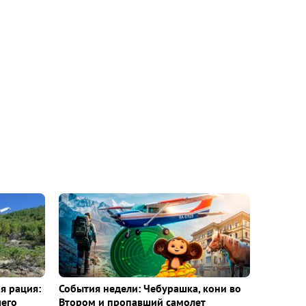
я рация:
События недели: Чебурашка, кони во
шего
Втором и пропавший самолет