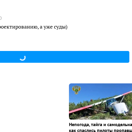
0
роектированию, а уже суды)
Непогода, тайга и самодельна
как спаслись пилоты пропав