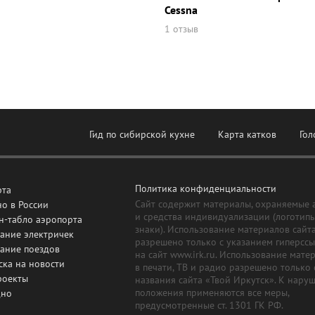
Cessna
1 отзыв
Гид по сибирской кухне
Карта катков
Гол
Политика конфиденциальности
рта
Сайт содержит материалы, охраняемые 
о в России
и средства индивидуализации (логотип
н-табло аэропорта
знаки). Использование материалов сайт
ание электричек
разрешено только с указанием гиперсс
сание поездов
на сайт www.irk.ru. Использование мате
ска на новости
в печати, ТВ и радио разрешено только 
роекты
названия сайта «Твой Иркутск». К нару
положения применяются все меры,
дно
предусмотренные ст. 1301 ГК РФ.