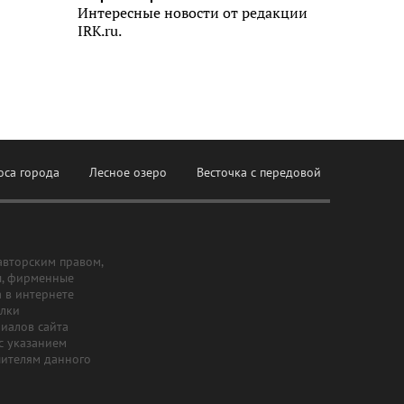
Интересные новости от редакции
IRK.ru.
оса города
Лесное озеро
Весточка с передовой
авторским правом,
ы, фирменные
а в интернете
ылки
риалов сайта
с указанием
шителям данного