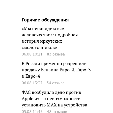
Горячие обсуждения
«Мы ненавидим все
человечество»: подробная
история иркутских
«молоточников»
06.08 10:21
83 отзыва
В России временно разрешили
продажу бензина Евро-2, Евро-3
и Евро-4
06.08 13:37
54 отзыва
ФАС возбудила дело против
Apple из-за невозможности
установить MAX на устройства
05.08 11:45
48 отзывов