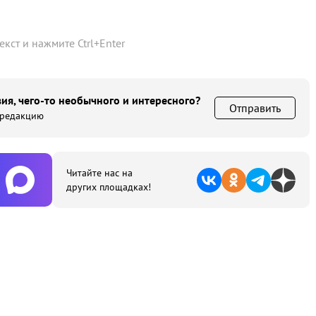
текст и нажмите
Ctrl
+
Enter
ия, чего-то необычного и интересного?
Отправить
 редакцию
Читайте нас на
других площадках!