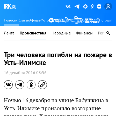
Новости
Статьи
Афиша
Фото
Погода
Ту
Лента
Происшествия
Народные
Финансы
Регионы
Три человека погибли на пожаре в
Усть-Илимске
16 декабря 2016 08:56
Ночью 16 декабря на улице Бабушкина в
Усть-Илимске произошло возгорание