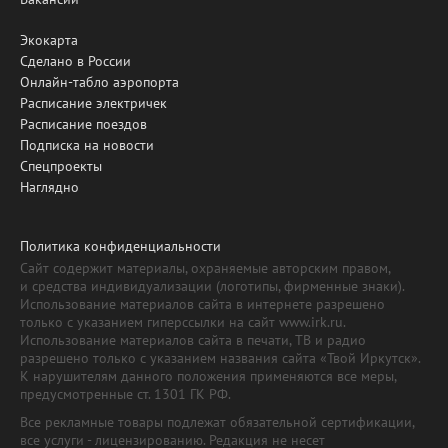
Экокарта
Сделано в России
Онлайн-табло аэропорта
Расписание электричек
Расписание поездов
Подписка на новости
Спецпроекты
Наглядно
Политика конфиденциальности
Сайт содержит материалы, охраняемые авторским правом,
и средства индивидуализации (логотипы, фирменные знаки).
Использование материалов сайта в интернете разрешено
только с указанием гиперссылки на сайт www.irk.ru.
Использование материалов сайта в печати, ТВ и радио
разрешено только с указанием названия сайта «Твой Иркутск».
К нарушителям данного положения применяются все меры,
предусмотренные ст. 1301 ГК РФ.
Все рекламные товары подлежат обязательной сертификации,
все услуги - лицензированию. Редакция не несет