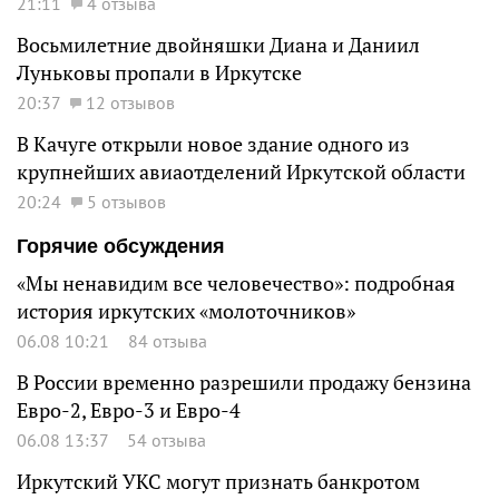
21:11
4 отзыва
Восьмилетние двойняшки Диана и Даниил
Луньковы пропали в Иркутске
20:37
12 отзывов
В Качуге открыли новое здание одного из
крупнейших авиаотделений Иркутской области
20:24
5 отзывов
Горячие обсуждения
«Мы ненавидим все человечество»: подробная
история иркутских «молоточников»
06.08 10:21
84 отзыва
В России временно разрешили продажу бензина
Евро-2, Евро-3 и Евро-4
06.08 13:37
54 отзыва
Иркутский УКС могут признать банкротом