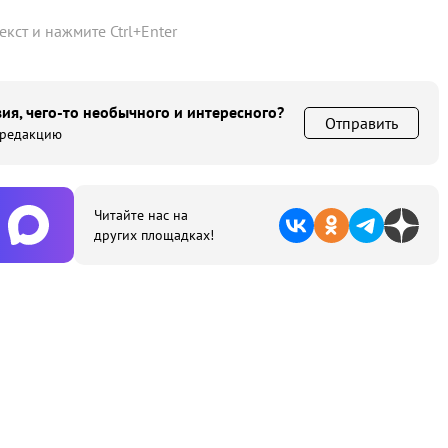
текст и нажмите
Ctrl
+
Enter
ия, чего-то необычного и интересного?
Отправить
 редакцию
Читайте нас на
других площадках!