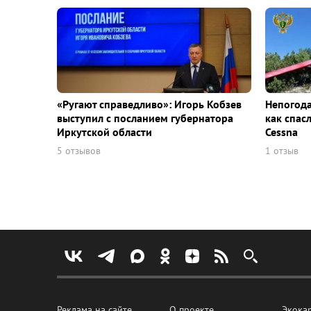
«Ругают справедливо»: Игорь Кобзев
Непогода
выступил с посланием губернатора
как спас
Иркутской области
Cessna
5 отзывов
1 отзыв
Реклама на сайте
О проекте
Экока