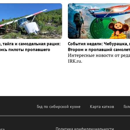
, тайга и самодельная рация:
События недели: Чебурашка, 
лись пилоты пропавшего
Втором и пропавший самоле
Интересные новости от ред
IRK.ru.
Гид по сибирской кухне
Карта катков
Гол
Политика конфиденциальности
рта