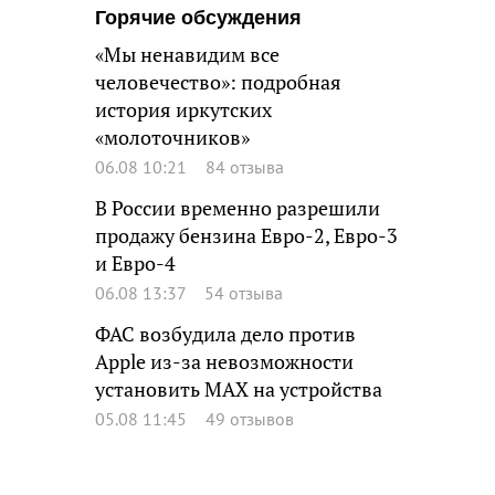
Горячие обсуждения
«Мы ненавидим все
человечество»: подробная
история иркутских
«молоточников»
06.08 10:21
84 отзыва
В России временно разрешили
продажу бензина Евро-2, Евро-3
и Евро-4
06.08 13:37
54 отзыва
ФАС возбудила дело против
Apple из-за невозможности
установить MAX на устройства
05.08 11:45
49 отзывов