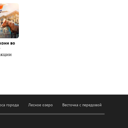
кони во
т
акции
оса города
Лесное озеро
Весточка с передовой