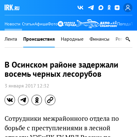
Новости
Статьи
Афиша
Фото
Погода
Ту
Лента
Происшествия
Народные
Финансы
Регионы
В Осинском районе задержали
восемь черных лесорубов
3 января 2017 12:32
Сотрудники межрайонного отдела по
борьбе с преступлениями в лесной