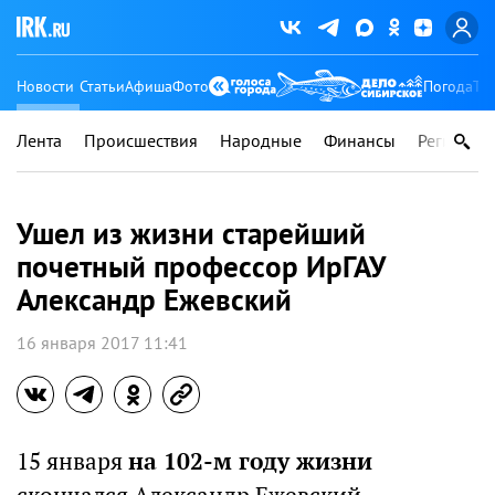
Новости
Статьи
Афиша
Фото
Погода
Ту
Лента
Происшествия
Народные
Финансы
Регионы
Ушел из жизни старейший
почетный профессор ИрГАУ
Александр Ежевский
16 января 2017 11:41
15 января
на 102-м году жизни