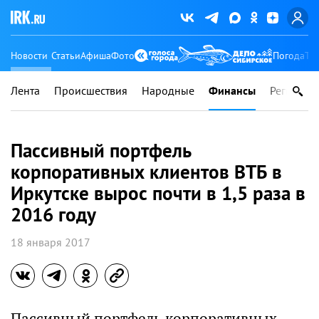
Новости
Статьи
Афиша
Фото
Погода
Ту
Лента
Происшествия
Народные
Финансы
Регионы
Пассивный портфель
корпоративных клиентов ВТБ в
Иркутске вырос почти в 1,5 раза в
2016 году
18 января 2017
Пассивный портфель корпоративных