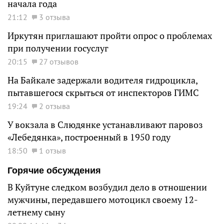
начала года
21:12
3 отзыва
Иркутян приглашают пройти опрос о проблемах
при получении госуслуг
20:15
27 отзывов
На Байкале задержали водителя гидроцикла,
пытавшегося скрыться от инспекторов ГИМС
19:24
2 отзыва
У вокзала в Слюдянке устанавливают паровоз
«Лебедянка», построенный в 1950 году
18:50
1 отзыв
Горячие обсуждения
В Куйтуне следком возбудил дело в отношении
мужчины, передавшего мотоцикл своему 12-
летнему сыну