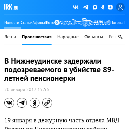
Новости
Статьи
Афиша
Фото
Погода
Ту
Лента
Происшествия
Народные
Финансы
Регионы
В Нижнеудинске задержали
подозреваемого в убийстве 89-
летней пенсионерки
20 января 2017 15:56
19 января в дежурную часть отдела МВД