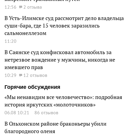
12:56
2 отзыва
В Усть-Илимске суд рассмотрит дело владельца
суши-бара, где 15 человек заразились
сальмонеллезом
11:20
В Саянске суд конфисковал автомобиль за
нетрезвое вождение у мужчины, никогда не
имевшего прав
10:29
12 отзывов
Горячие обсуждения
«Мы ненавидим все человечество»: подробная
история иркутских «молоточников»
06.08 10:21
86 отзывов
В Ольхонском районе браконьеры убили
благородного оленя