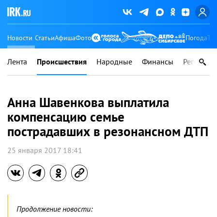
Новости
Статьи
Афиша
Фото
Погода
Ту
Лента
Происшествия
Народные
Финансы
Регионы
Анна Шавенкова выплатила
компенсацию семье
пострадавших в резонансном ДТП
25 января 2017 18:41
Продолжение новости: