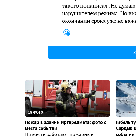
такого понаписал . Не дума
нарушителем режима. Но види
окончании срока уже не важн
З
18 ФОТО
Пожар в здании Иргиредмета: фото с
Гибель т
места событий
Сардык в
На месте работают пожарные,
событий 