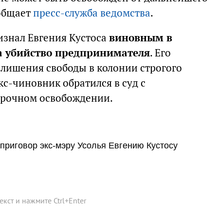
ообщает
пресс-служба ведомства
.
ризнал Евгения Кустоса
виновным в
а убийство предпринимателя
. Его
 лишения свободы в колонии строгого
кс-чиновник обратился в суд с
срочном освобождении.
 приговор экс-мэру Усолья Евгению Кустосу
текст и нажмите
Ctrl
+
Enter