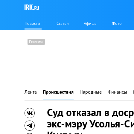
Новости
Статьи
Афиша
Фото
Лента
Происшествия
Народные
Финансы
Суд отказал в до
экс-мэру Усолья-С