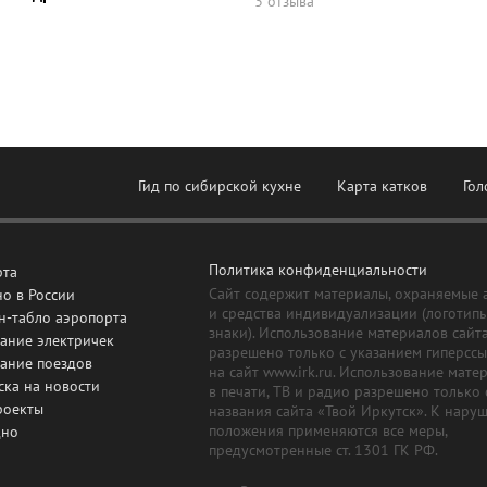
3 отзыва
Гид по сибирской кухне
Карта катков
Гол
Политика конфиденциальности
рта
Сайт содержит материалы, охраняемые 
о в России
и средства индивидуализации (логотип
н-табло аэропорта
знаки). Использование материалов сайт
ание электричек
разрешено только с указанием гиперсс
сание поездов
на сайт www.irk.ru. Использование мате
ска на новости
в печати, ТВ и радио разрешено только 
роекты
названия сайта «Твой Иркутск». К нару
положения применяются все меры,
дно
предусмотренные ст. 1301 ГК РФ.