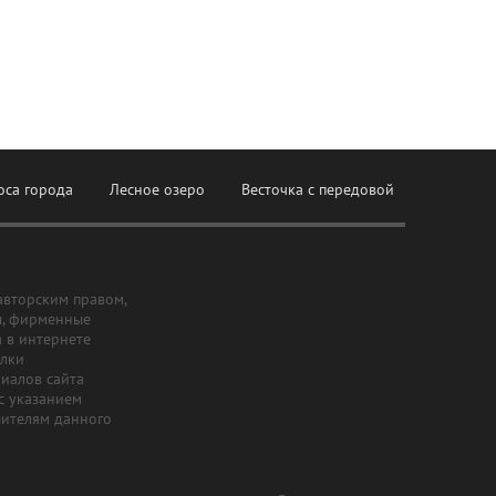
оса города
Лесное озеро
Весточка с передовой
авторским правом,
ы, фирменные
а в интернете
ылки
риалов сайта
с указанием
шителям данного