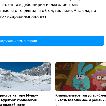
ю что он там дебоширил и был злостным
мо кто то решил что был, так надо. А так да, по
о - исправился или нет.
агрузить комментарии
уристов на горе Мунку-
Кинопремьеры августа: «Сме
 Бурятии: хронология
Сквозь вселенные» и ремейк 
и подробности