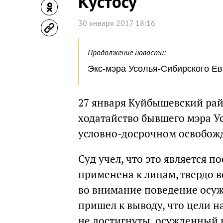
Кустосу
30 января 2017 18:16
Продолжение новости:
Экс-мэра Усолья-Сибирского Ев
27 января Куйбышевский рай
ходатайство бывшего мэра У
условно-досрочном освобожд
Суд учел, что это является 
применена к лицам, твердо 
во внимание поведение осуж
пришел к выводу, что цели н
не достигнуты, осужденный 