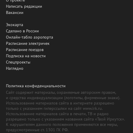
Написать редакции
Вакансии
Экокарта
Сделано в России
Онлайн-табло аэропорта
Расписание электричек
Расписание поездов
Подписка на новости
Спецпроекты
Наглядно
Политика конфиденциальности
Сайт содержит материалы, охраняемые авторским правом,
и средства индивидуализации (логотипы, фирменные знаки).
Использование материалов сайта в интернете разрешено
только с указанием гиперссылки на сайт www.irk.ru.
Использование материалов сайта в печати, ТВ и радио
разрешено только с указанием названия сайта «Твой Иркутск».
К нарушителям данного положения применяются все меры,
предусмотренные ст. 1301 ГК РФ.