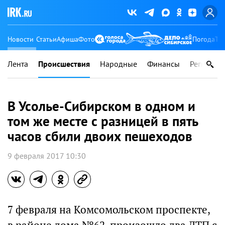
Новости
Статьи
Афиша
Фото
Погода
Ту
Лента
Происшествия
Народные
Финансы
Регионы
В Усолье-Сибирском в одном и
том же месте с разницей в пять
часов сбили двоих пешеходов
9 февраля 2017 10:30
7 февраля на Комсомольском проспекте,