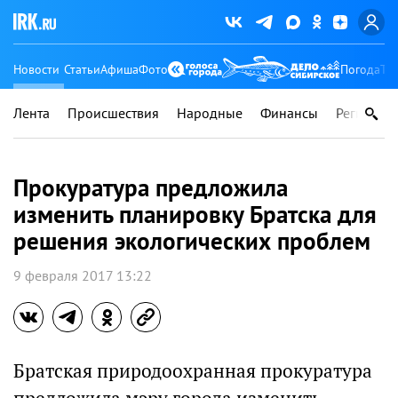
Новости
Статьи
Афиша
Фото
Погода
Ту
Лента
Происшествия
Народные
Финансы
Регионы
Прокуратура предложила
изменить планировку Братска для
решения экологических проблем
9 февраля 2017 13:22
Братская природоохранная прокуратура