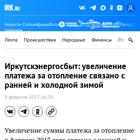
Новости
Статьи
Афиша
Фото
Погода
Ту
Лента
Происшествия
Народные
Финансы
Регионы
Иркутскэнергосбыт: увеличение
платежа за отопление связано с
ранней и холодной зимой
9 февраля 2017 16:30
Увеличение суммы платежа за отопление