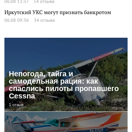
06.08 13:37
54 отзыва
Иркутский УКС могут признать банкротом
06.08 09:36
34 отзыва
Непогода, тайга и
самодельная рация: как
спаслись пилоты пропавшего
Cessna
1 отзыв