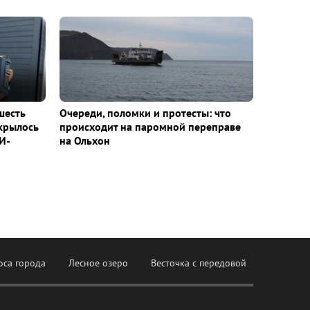
шесть
Очереди, поломки и протесты: что
ткрылось
происходит на паромной переправе
И-
на Ольхон
оса города
Лесное озеро
Весточка с передовой