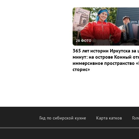
28 ФОТО
365 лет истории Иркутска за 
минут: на острове Конный о
иммерсивное пространство «
сторис»
Гид по сибирской кухне
Карта катков
Гол