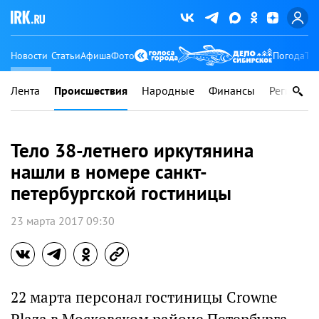
Новости
Статьи
Афиша
Фото
Погода
Ту
Лента
Происшествия
Народные
Финансы
Регионы
Тело 38-летнего иркутянина
нашли в номере санкт-
петербургской гостиницы
23 марта 2017 09:30
22 марта персонал гостиницы Crowne