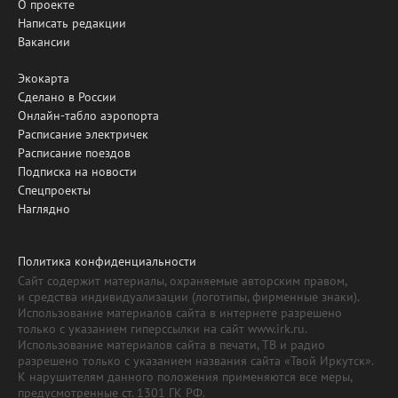
О проекте
Написать редакции
Вакансии
Экокарта
Сделано в России
Онлайн-табло аэропорта
Расписание электричек
Расписание поездов
Подписка на новости
Спецпроекты
Наглядно
Политика конфиденциальности
Сайт содержит материалы, охраняемые авторским правом,
и средства индивидуализации (логотипы, фирменные знаки).
Использование материалов сайта в интернете разрешено
только с указанием гиперссылки на сайт www.irk.ru.
Использование материалов сайта в печати, ТВ и радио
разрешено только с указанием названия сайта «Твой Иркутск».
К нарушителям данного положения применяются все меры,
предусмотренные ст. 1301 ГК РФ.