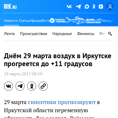
Новости
Статьи
Афиша
Фото
Погода
Ту
Лента
Происшествия
Народные
Финансы
Регионы
Днём 29 марта воздух в Иркутске
прогреется до +11 градусов
29 марта 2017 08:59
29 марта
синоптики прогнозируют
в
Иркутской области переменную