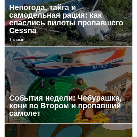
Непогода, тайга и
самодельная рация: как
спаслись пилоты пропавшего
Cessna
1 отзыв
События недели: Чебурашка,
кони во Втором и пропавший
самолет