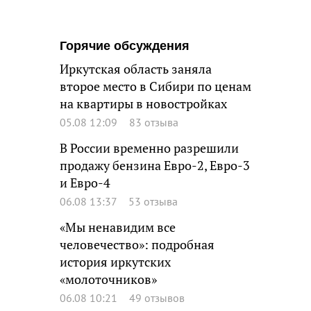
Горячие обсуждения
Иркутская область заняла
второе место в Сибири по ценам
на квартиры в новостройках
05.08 12:09
83 отзыва
В России временно разрешили
продажу бензина Евро-2, Евро-3
и Евро-4
06.08 13:37
53 отзыва
«Мы ненавидим все
человечество»: подробная
история иркутских
«молоточников»
06.08 10:21
49 отзывов