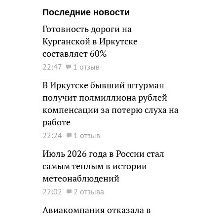
Последние новости
Готовность дороги на
Курганской в Иркутске
составляет 60%
22:47
1 отзыв
В Иркутске бывший штурман
получит полмиллиона рублей
компенсации за потерю слуха на
работе
22:24
1 отзыв
Июль 2026 года в России стал
самым теплым в истории
метеонаблюдений
22:02
2 отзыва
Авиакомпания отказала в