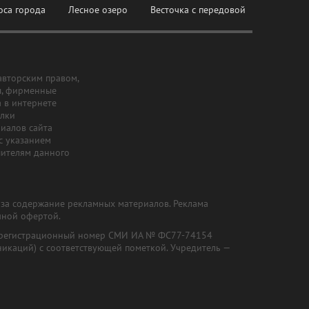
оса города
Лесное озеро
Весточка с передовой
авторским правом,
ы, фирменные
а в интернете
ылки
риалов сайта
с указанием
шителям данного
и за содержание рекламных материалов. Реклама
чной офертой.
") (регистрационный номер СМИ ИА № ФС77-74154
никаций) с соответствующей пометкой. Учредитель —