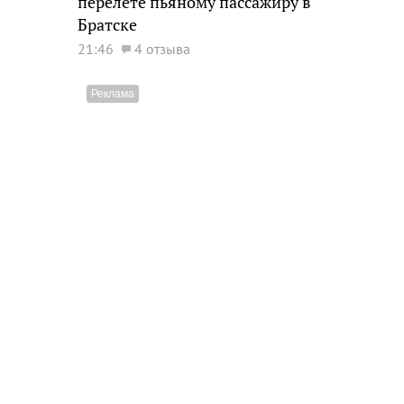
перелете пьяному пассажиру в
Братске
21:46
4 отзыва