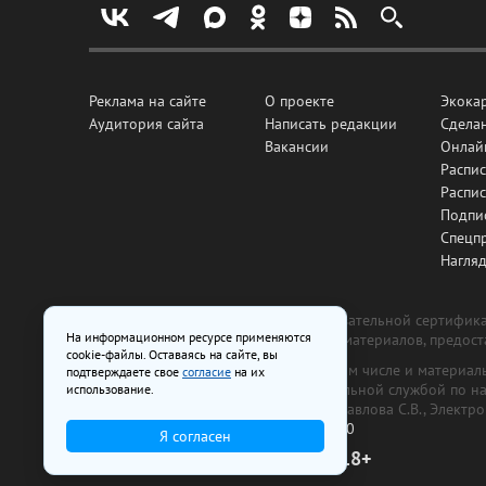
Реклама на сайте
О проекте
Экока
Аудитория сайта
Написать редакции
Сделан
Вакансии
Онлай
Распис
Распи
Подпи
Спецп
Нагля
Все рекламные товары подлежат обязательной сертификац
На информационном ресурсе применяются
изготовлена и размещена на основе материалов, предос
cookie-файлы. Оставаясь на сайте, вы
На сайте www.irk.ru размещаются в том числе и материа
подтверждаете свое
согласие
на их
от 29 октября 2018 г., выдан Федеральной службой по 
использование.
ООО «Ирк.ру». Главный редактор — Павлова С.В., Электр
Телефон редакции:
+7 (3952) 48-88-50
Я согласен
18+
© 2003–2026 IRK.ru Твой Иркутск