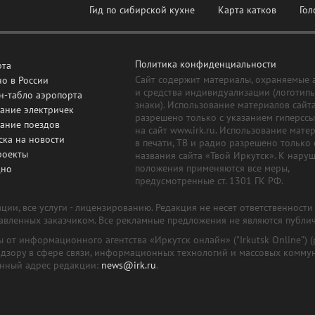
Гид по сибирской кухне
Карта катков
Гол
Политика конфиденциальности
рта
Сайт содержит материалы, охраняемые 
о в России
и средства индивидуализации (логотип
н-табло аэропорта
знаки). Использование материалов сайт
ание электричек
разрешено только с указанием гиперсс
сание поездов
на сайт www.irk.ru. Использование мате
ска на новости
в печати, ТВ и радио разрешено только 
роекты
названия сайта «Твой Иркутск». К нару
положения применяются все меры,
дно
предусмотренные ст. 1301 ГК РФ.
ии, все услуги - лицензированию. Редакция не несет ответственност
тавленных заказчиком. Все рекламные предложения не являются публи
лы от информационного агентства «Иркутск онлайн» ("Irkutsk Online
надзору в сфере связи, информационных технологий и массовых комму
онный адрес редакции:
news@irk.ru
.