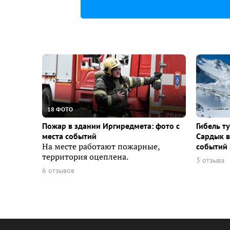
18 ФОТО
Пожар в здании Иргиредмета: фото с
Гибель т
места событий
Сардык в
На месте работают пожарные,
событий 
территория оцеплена.
3 отзыва
6 отзывов