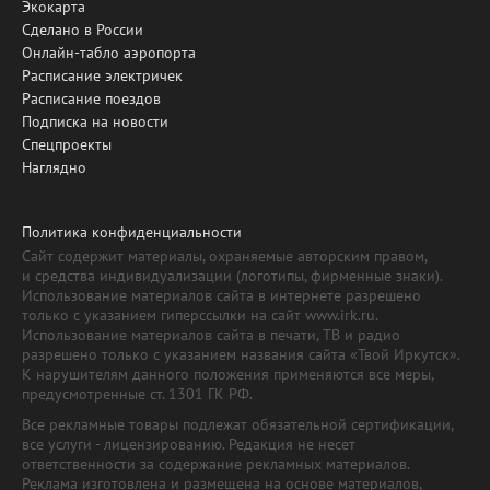
Экокарта
Сделано в России
Онлайн-табло аэропорта
Расписание электричек
Расписание поездов
Подписка на новости
Спецпроекты
Наглядно
Политика конфиденциальности
Сайт содержит материалы, охраняемые авторским правом,
и средства индивидуализации (логотипы, фирменные знаки).
Использование материалов сайта в интернете разрешено
только с указанием гиперссылки на сайт www.irk.ru.
Использование материалов сайта в печати, ТВ и радио
разрешено только с указанием названия сайта «Твой Иркутск».
К нарушителям данного положения применяются все меры,
предусмотренные ст. 1301 ГК РФ.
Все рекламные товары подлежат обязательной сертификации,
все услуги - лицензированию. Редакция не несет
ответственности за содержание рекламных материалов.
Реклама изготовлена и размещена на основе материалов,