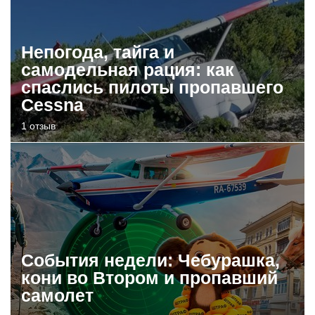
Непогода, тайга и
самодельная рация: как
спаслись пилоты пропавшего
Cessna
1 отзыв
События недели: Чебурашка,
кони во Втором и пропавший
самолет