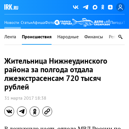
Новости
Статьи
Афиша
Фото
Погода
Ту
Лента
Происшествия
Народные
Финансы
Регионы
Жительница Нижнеудинского
района за полгода отдала
лжеэкстрасенсам 720 тысяч
рублей
31 марта 2017 18:38
В дежурную часть отдела МВД России по