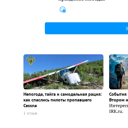
З
Непогода, тайга и самодельная рация:
События 
как спаслись пилоты пропавшего
Втором 
Cessna
Интерес
IRK.ru.
1 отзыв