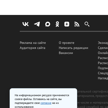
Реклама на сайте
О проекте
Экока
Аудитория сайта
Написать редакции
Сделан
Вакансии
Онлай
Распис
Распи
Подпи
Спецп
Нагля
Все рекламные товары подлежат обязательной сертификац
На информационном ресурсе применяются
изготовлена и размещена на основе материалов, предос
cookie-файлы. Оставаясь на сайте, вы
На сайте www.irk.ru размещаются в том числе и материа
подтверждаете свое
согласие
на их
от 29 октября 2018 г., выдан Федеральной службой по 
использование.