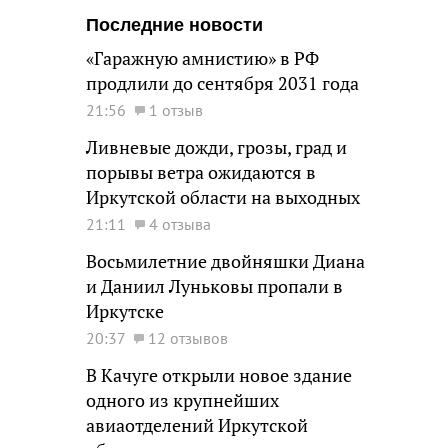
Последние новости
«Гаражную амнистию» в РФ
продлили до сентября 2031 года
21:56
1 отзыв
Ливневые дожди, грозы, град и
порывы ветра ожидаются в
Иркутской области на выходных
21:11
4 отзыва
Восьмилетние двойняшки Диана
и Даниил Луньковы пропали в
Иркутске
20:37
12 отзывов
В Качуге открыли новое здание
одного из крупнейших
авиаотделений Иркутской