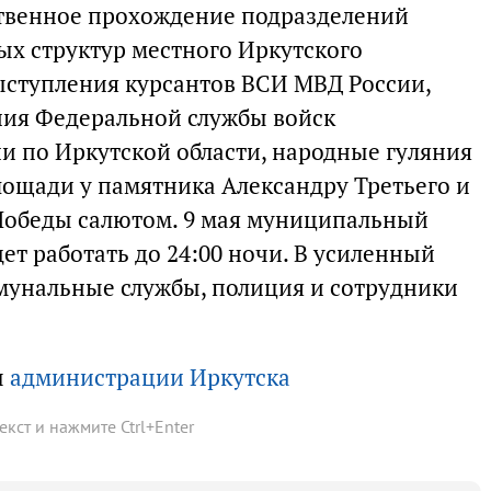
ственное прохождение подразделений
х структур местного Иркутского
ыступления курсантов ВСИ МВД России,
ния Федеральной службы войск
и по Иркутской области, народные гуляния
лощади у памятника Александру Третьего и
 Победы салютом. 9 мая муниципальный
т работать до 24:00 ночи. В усиленный
мунальные службы, полиция и сотрудники
ы
администрации Иркутска
текст и нажмите
Ctrl
+
Enter