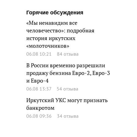
Горячие обсуждения
«Мы ненавидим все
человечество»: подробная
история иркутских
«молоточников»
06.08 10:21
84 отзыва
В России временно разрешили
продажу бензина Евро-2, Евро-3
и Евро-4
06.08 13:37
54 отзыва
Иркутский УКС могут признать
банкротом
06.08 09:36
34 отзыва