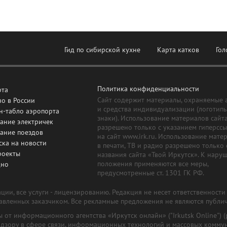
Гид по сибирской кухне
Карта катков
Гол
Политика конфиденциальности
рта
Сайт содержит материалы, охраняемые 
о в России
и средства индивидуализации (логотип
н-табло аэропорта
знаки). Использование материалов сайт
ание электричек
разрешено только с указанием гиперсс
сание поездов
на сайт www.irk.ru. Использование мате
ска на новости
в печати, ТВ и радио разрешено только 
роекты
названия сайта «Твой Иркутск». К нару
положения применяются все меры,
дно
предусмотренные ст. 1301 ГК РФ.
ии, все услуги - лицензированию. Редакция не несет ответственност
тавленных заказчиком. Все рекламные предложения не являются публи
лы от информационного агентства «Иркутск онлайн» ("Irkutsk Online
надзору в сфере связи, информационных технологий и массовых комму