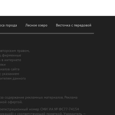
оса города
Лесное озеро
Весточка с передовой
авторским правом,
ы, фирменные
а в интернете
ылки
риалов сайта
с указанием
шителям данного
и за содержание рекламных материалов. Реклама
чной офертой.
") (регистрационный номер СМИ ИА № ФС77-74154
никаций) с соответствующей пометкой. Учредитель —