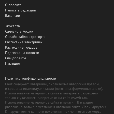
О проекте
Написать редакции
Вакансии
Экокарта
Сделано в России
Онлайн-табло аэропорта
Расписание электричек
Расписание поездов
Подписка на новости
Спецпроекты
Наглядно
Политика конфиденциальности
Сайт содержит материалы, охраняемые авторским правом,
и средства индивидуализации (логотипы, фирменные знаки).
Использование материалов сайта в интернете разрешено
только с указанием гиперссылки на сайт www.irk.ru.
Использование материалов сайта в печати, ТВ и радио
разрешено только с указанием названия сайта «Твой Иркутск».
К нарушителям данного положения применяются все меры,