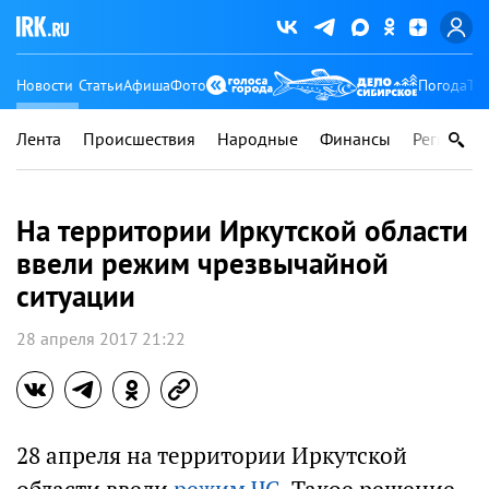
Новости
Статьи
Афиша
Фото
Погода
Ту
Лента
Происшествия
Народные
Финансы
Регионы
На территории Иркутской области
ввели режим чрезвычайной
ситуации
28 апреля 2017 21:22
28 апреля на территории Иркутской