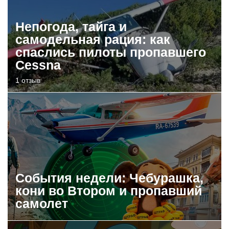
Непогода, тайга и
самодельная рация: как
спаслись пилоты пропавшего
Cessna
1 отзыв
События недели: Чебурашка,
кони во Втором и пропавший
самолет