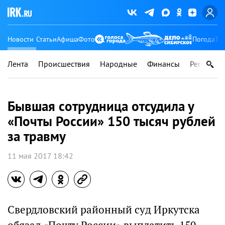
Новости
Статьи
Афиша
Фото
Погода
Ту
Лента
Происшествия
Народные
Финансы
Регионы
Бывшая сотрудница отсудила у
«Почты России» 150 тысяч рублей
за травму
11 мая 2017 18:42
Свердловский районный суд Иркутска