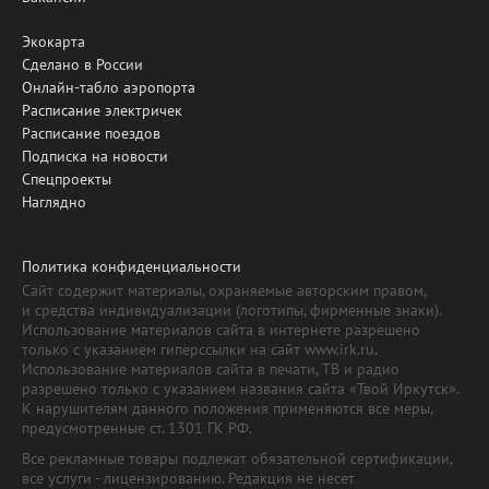
Экокарта
Сделано в России
Онлайн-табло аэропорта
Расписание электричек
Расписание поездов
Подписка на новости
Спецпроекты
Наглядно
Политика конфиденциальности
Сайт содержит материалы, охраняемые авторским правом,
и средства индивидуализации (логотипы, фирменные знаки).
Использование материалов сайта в интернете разрешено
только с указанием гиперссылки на сайт www.irk.ru.
Использование материалов сайта в печати, ТВ и радио
разрешено только с указанием названия сайта «Твой Иркутск».
К нарушителям данного положения применяются все меры,
предусмотренные ст. 1301 ГК РФ.
Все рекламные товары подлежат обязательной сертификации,
все услуги - лицензированию. Редакция не несет