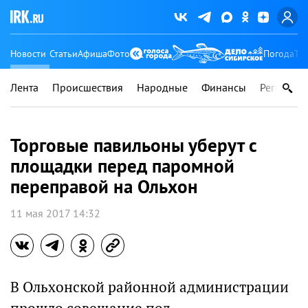
Новости
Статьи
Афиша
Фото
Погода
Ту
Лента
Происшествия
Народные
Финансы
Регионы
Торговые павильоны уберут с
площадки перед паромной
переправой на Ольхон
11 мая 2017 14:32
В Ольхонской районной администрации