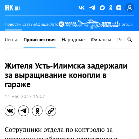
Новости
Статьи
Афиша
Фото
Погода
Ту
Лента
Происшествия
Народные
Финансы
Регионы
Жителя Усть-Илимска задержали
за выращивание конопли в
гараже
11 мая 2017 15:07
Сотрудники отдела по контролю за