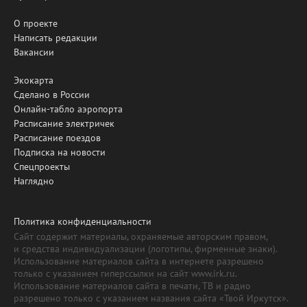
О проекте
Написать редакции
Вакансии
Экокарта
Сделано в России
Онлайн-табло аэропорта
Расписание электричек
Расписание поездов
Подписка на новости
Спецпроекты
Наглядно
Политика конфиденциальности
Сайт содержит материалы, охраняемые авторским правом,
и средства индивидуализации (логотипы, фирменные знаки).
Использование материалов сайта в интернете разрешено
только с указанием гиперссылки на сайт www.irk.ru.
Использование материалов сайта в печати, ТВ и радио
разрешено только с указанием названия сайта «Твой Иркутск».