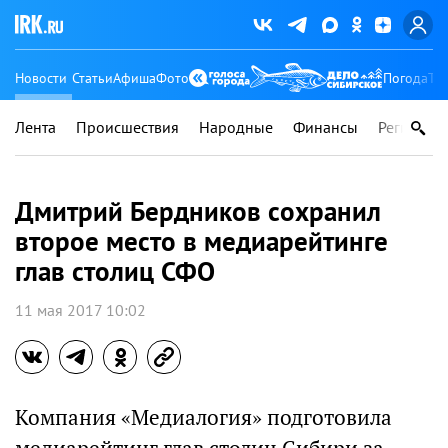
Новости
Статьи
Афиша
Фото
Погода
Ту
Лента
Происшествия
Народные
Финансы
Регионы
Дмитрий Бердников сохранил
второе место в медиарейтинге
глав столиц СФО
11 мая 2017 10:02
Компания «Медиалогия» подготовила