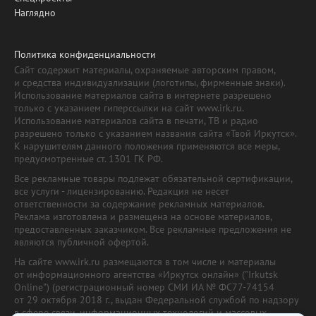
Наглядно
Политика конфиденциальности
Сайт содержит материалы, охраняемые авторским правом,
и средства индивидуализации (логотипы, фирменные знаки).
Использование материалов сайта в интернете разрешено
только с указанием гиперссылки на сайт www.irk.ru.
Использование материалов сайта в печати, ТВ и радио
разрешено только с указанием названия сайта «Твой Иркутск».
К нарушителям данного положения применяются все меры,
предусмотренные ст. 1301 ГК РФ.
Все рекламные товары подлежат обязательной сертификации,
все услуги - лицензированию. Редакция не несет
ответственности за содержание рекламных материалов.
Реклама изготовлена и размещена на основе материалов,
предоставленных заказчиком. Все рекламные предложения не
являются публичной офертой.
На сайте www.irk.ru размещаются в том числе и материалы
от информационного агентства «Иркутск онлайн» ("Irkutsk
Online") (регистрационный номер СМИ ИА № ФС77-74154
от 29 октября 2018 г., выдан Федеральной службой по надзору
в сфере связи, информационных технологий и массовых