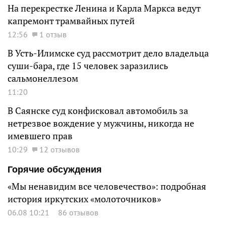
На перекрестке Ленина и Карла Маркса ведут
капремонт трамвайных путей
12:56
1 отзыв
В Усть-Илимске суд рассмотрит дело владельца
суши-бара, где 15 человек заразились
сальмонеллезом
11:20
В Саянске суд конфисковал автомобиль за
нетрезвое вождение у мужчины, никогда не
имевшего прав
10:29
12 отзывов
Горячие обсуждения
«Мы ненавидим все человечество»: подробная
история иркутских «молоточников»
06.08 10:21
86 отзывов