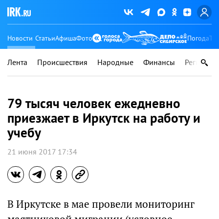
Новости
Статьи
Афиша
Фото
Погода
Ту
Лента
Происшествия
Народные
Финансы
Регионы
79 тысяч человек ежедневно
приезжает в Иркутск на работу и
учебу
21 июня 2017 17:34
В Иркутске в мае провели мониторинг