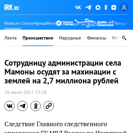
Новости
Статьи
Афиша
Фото
Погода
Ту
Лента
Происшествия
Народные
Финансы
Регионы
Сотрудницу администрации села
Мамоны осудят за махинации с
землей на 2,7 миллиона рублей
26 июля 2017 13:28
Следствие Главного следственного