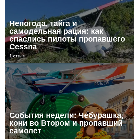
Непогода, тайга и
самодельная рация: как
спаслись пилоты пропавшего
Cessna
1 отзыв
События недели: Чебурашка,
кони во Втором и пропавший
самолет