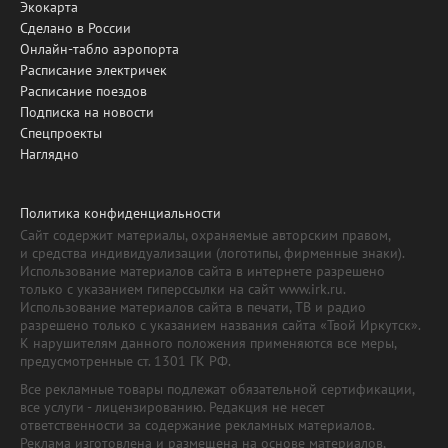
Экокарта
Сделано в России
Онлайн-табло аэропорта
Расписание электричек
Расписание поездов
Подписка на новости
Спецпроекты
Наглядно
Политика конфиденциальности
Сайт содержит материалы, охраняемые авторским правом,
и средства индивидуализации (логотипы, фирменные знаки).
Использование материалов сайта в интернете разрешено
только с указанием гиперссылки на сайт www.irk.ru.
Использование материалов сайта в печати, ТВ и радио
разрешено только с указанием названия сайта «Твой Иркутск».
К нарушителям данного положения применяются все меры,
предусмотренные ст. 1301 ГК РФ.
Все рекламные товары подлежат обязательной сертификации,
все услуги - лицензированию. Редакция не несет
ответственности за содержание рекламных материалов.
Реклама изготовлена и размещена на основе материалов,