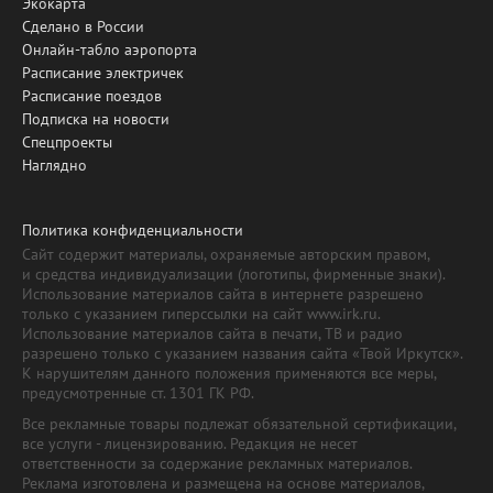
Экокарта
Сделано в России
Онлайн-табло аэропорта
Расписание электричек
Расписание поездов
Подписка на новости
Спецпроекты
Наглядно
Политика конфиденциальности
Сайт содержит материалы, охраняемые авторским правом,
и средства индивидуализации (логотипы, фирменные знаки).
Использование материалов сайта в интернете разрешено
только с указанием гиперссылки на сайт www.irk.ru.
Использование материалов сайта в печати, ТВ и радио
разрешено только с указанием названия сайта «Твой Иркутск».
К нарушителям данного положения применяются все меры,
предусмотренные ст. 1301 ГК РФ.
Все рекламные товары подлежат обязательной сертификации,
все услуги - лицензированию. Редакция не несет
ответственности за содержание рекламных материалов.
Реклама изготовлена и размещена на основе материалов,