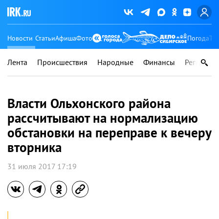
Новости
Статьи
Афиша
Фото
Погода
Ту
Лента
Происшествия
Народные
Финансы
Регионы
Власти Ольхонского района
рассчитывают на нормализацию
обстановки на переправе к вечеру
вторника
31 июля 2017 17:19